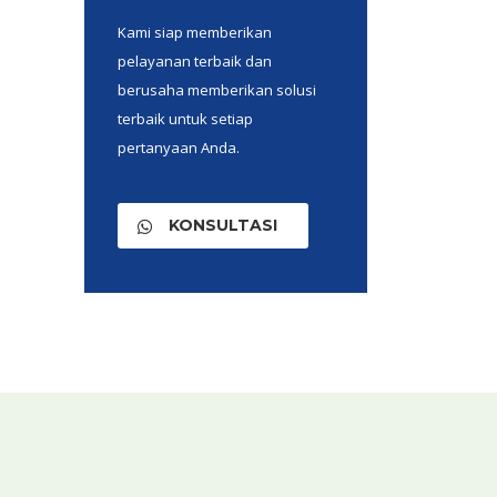
Kami siap memberikan
pelayanan terbaik dan
berusaha memberikan solusi
terbaik untuk setiap
pertanyaan Anda.
KONSULTASI