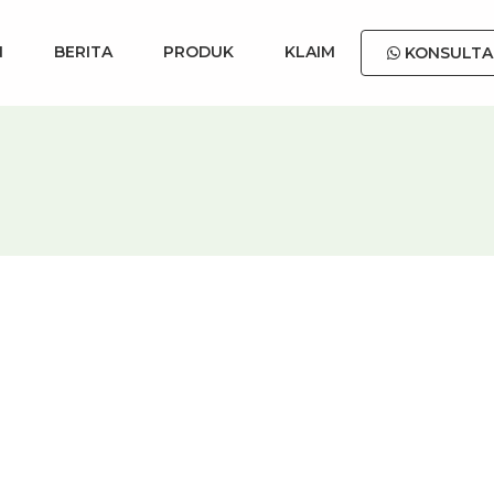
N
BERITA
PRODUK
KLAIM
KONSULTA