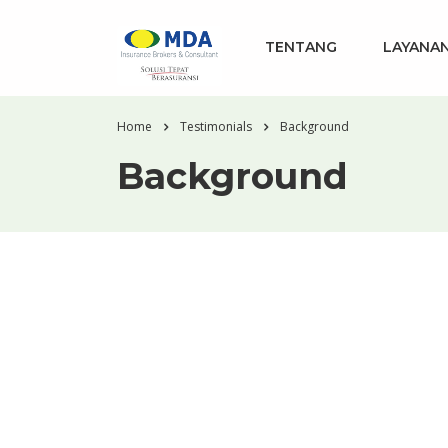
TENTANG
LAYANA
Home
Testimonials
Background
Background