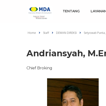
TENTANG
LAYANA
Home
Staff
DEWAN DIREKSI
Setyowati Punta, 
Andriansyah, M.En
Chief Broking