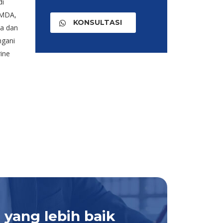
di
 MDA,
KONSULTASI
ia dan
ngani
ine
yang lebih baik